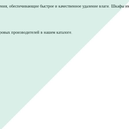
е
агопоглощения, обеспечивающие быстрое и качественное уда
мпературы.
я.
едущих мировых производителей в нашем каталоге.