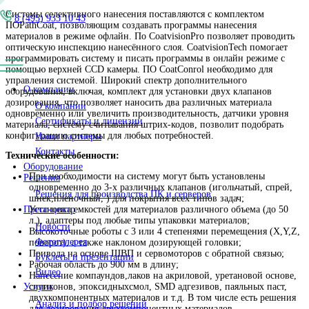
CF-440
Отличие CF440 и CF440LC в количестве клапанов. Так CF4
является бюджетной версией CF440 и может использовать
максимумодин дозирующий клапан (CF440 до трех).
CF-440LC
Системы селективного нанесения поставляются с комплекто
8 (495) 933 10 43
ПОPathCoat, позволяющим создавать программы нанесения
материалов в режиме офлайн. По CoatvisionPro позволяет п
оптическую инспекцию нанесённого слоя. CoatvisionTech по
программировать систему и писать программы в онлайн реж
помощью верхней CCD камеры. ПО CoatConrol необходимо 
управления системой. Широкий спектр дополнительного
О компании
оборудования, включая, комплект для установки двух клапа
дозирования, что позволяет наносить два различных матери
О компании
одновременно или увеличить производительность, датчики 
Сертификаты и лицензии
материала, систему считывания штрих-кодов, позволит подо
конфигурацию системы для любых потребностей.
Наши партнеры
Контакты
Технические особенности:
Оборудование
▼