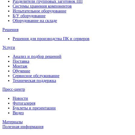
автоматической системой продувки труб и клапанов. PLC Me
system может быть выполнена, как в настольном, так и в на
варианте.
Предлагаем просмотреть другие
системы селективной влаго
мировых лидеров отрасли в нашем каталоге.
О компании
О компании
Сертификаты и лицензии
Наши партнеры
Контакты
Оборудование
Сборочно-монтажное оборудование
Инспекционное оборудование
Вспомогательное оборудование
Разделители групповых заготовок ПП
Системы хранения компонентов
Испытательное оборудование