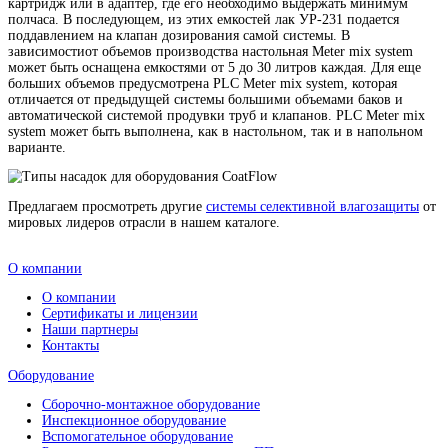
ему необходимо полчаса выдержки. Поэтому была разработа
независимая от самой влагозащиты, система специально для
двухкомпонентных лаков - Meter mix system.
info@assemrus.ru
Данная система имеет следующие характеристики:
две емкости для двух компонентов (ДГУ и полуфабри
лак);серво-контроллер для точной подачи необходимых
лака (пропорции задаются оператором);
система преднагрева (до 60 С°);система дегазирования
для смешивания двух частей.
Принцип работы прост: из двух емкостей в определенных п
(запрограммированных ранее, для УР-231 это 100:18) поступ
полуфабрикатный лак и ДГУ в клапан для смешивания, где 
определенную насадку уже подается однородный и смешен
материал УР-231, который можно залить в бак (от 2 до 20 ли
картридж или в адаптер, где его необходимо выдержать ми
полчаса. В последующем, из этих емкостей лак УР-231 подае
поддавлением на клапан дозирования самой системы. В
зависимостиот объемов производства настольная Meter mix s
может быть оснащена емкостями от 5 до 30 литров каждая. 
больших объемов предусмотрена PLC Meter mix system, кото
отличается от предыдущей системы большими объемами бак