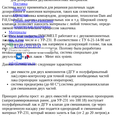
При необходимости на систему могут быть установлен
Решения
одновременно до 3-х различных клапанов (игольчатый,
Решения для производства ПК и серверов
шнек,пленочный, ) для покрытия всех типов задач;
Установка емкостей для материалов различного объема 
Пресс-центр
л.), адаптеры под любые типы упаковки материалов;
Новости
Высокоточные роботы с 3 или 4 степенями перемещени
Фотогалерея
поворот), а также наклоном дозирующей головки;
Привода на основе ШВП и сервомоторов с обратной с
Буклеты и презентации
Рабочая область до 900 мм в длину;
Видео
Нанесение компаундов,лаков на акриловой, уретановой
силиконов, эпоксидныхсмол, SMD адгезивов, паяльных
Услуги
двухкомпонентных материалов и т.д. В том числе есть
Анализ и подбор решений
для дозирования двухкомпонентных материалов.
Поставка
Системы могут применяться для решения различных задач
Монтаж
дозирования и нанесения материалов, таких как селективная
Обучение
влагозащита, заливка компаундом, дозирование, технология
Fill,UnderFill, заливка уплотнительных зон и т.д. Широкий 
Сервисное обслуживание
клапанов позволяет наносить материалы с любой точностью,
Техническая поддержка
ляемой технологическим процессом заказчика.
Материалы
Системы влагозащиты INNOMELT работают и с двухкомпон
Полезная информация
лаками, в том числе и с УР-231. В соответствии с ТУ 6-21-1
Контакты
возможности смешивать лак напрямую в дозирующей голове,
8 (495) 933 10 43