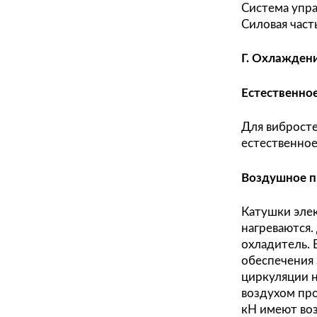
гори
В. Э
Необ
При 
восп
Особ
в ст
элек
исто
Сист
Сило
Г. О