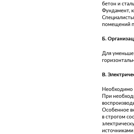
маши
Бол
Бо
Ме
Прим
осущ
бето
Фунд
Спец
поме
Б. О
Для 