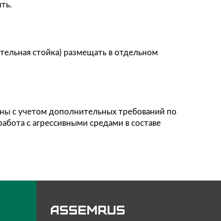
а.
рузке вибростола система выравнивает его пол
е вибростенда на фундамент. В случае невозм
ожении стенда на не обеспечивающем заданный
новлен на пневматические виброизоляционные 
 фундамента, при стравливании – жестко садить
ользование воздушной магистрали с системой