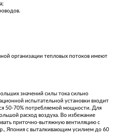
троэнергии, отсутствию скачков напряжений и 
нная мера позволит существенно увеличить кач
тийного ремонта техники.
 заземления. Организацию заземления необход
отовителя. Это позволит избежать дополнитель
ать наводки, производимые внешними электро
ц, 1?, 3 провода;
В, 50Гц, 3?, 5 проводов.