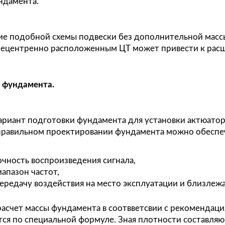
деленная часть массы
M
— корпус актюатора б
v
омоподушке. Но необходимо учитывать, что п
ижной части, масса образца, масса оснастки,
ьшается относительно максимального виброп
жать данного эффекта можно искуственно увел
щью фундамента.
ечание:
льзование подобной схемы подвески без допо
зцов с внецентренно расположенным ЦТ может
мах.
низация фундамента.
льный вариант подготовки фундамента для ус