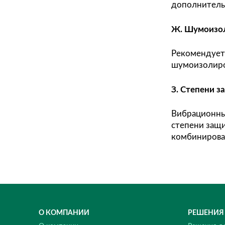
Сист
При 
отно
Давл
Пнев
Опци
орга
жест
нагн
поса
вибр
Давл