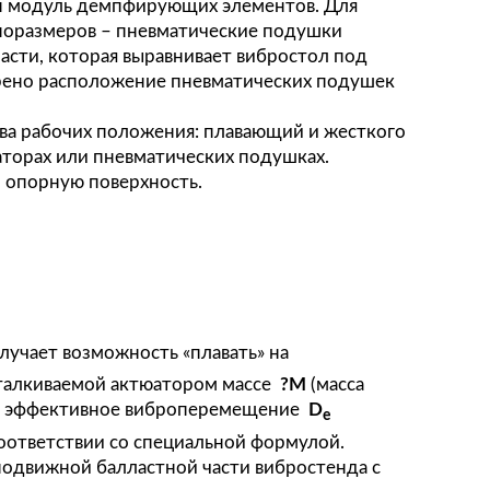
дартное исполнение актюаторов средних и бол
енда – самый распространенный. Между повор
лом предусмотрен модуль демпфирующих элеме
 для больших типоразмеров – пневматические
нии подвижной части, которая выравнивает ви
столом предусмотрено расположение пневматич
тью.
 обеспечивает два рабочих положения: плаваю
ься на амортизаторах или пневматических по
тся на станину и опорную поверхность.