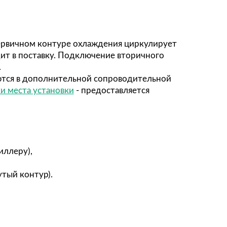
ьной конструктивной организации тепловых по
да вследствие больших значений силы тока с
ект поставки вибрационной испытательной уста
 тепло превращается 50-70% потребляемой мощн
адитель иметь большой расход воздуха. Во из
образно организовать приточно-вытяжную вен
пании EMIC Corp., Япония с выталкивающим у