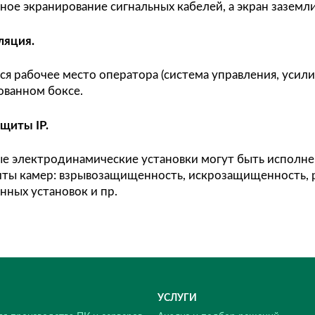
ема автоматического выравнивания вибростол
включении вибростенда, при загрузке или разг
сительно нулевой отметки.
ение 5-7 Бар, расход 5-10 л/мин (без масла).
матические подушки виброизоляции.
я, нецелесообразно использовать при установк
низации развязанного фундамента, при распол
кости основании вибростенд может быть уста
етании воздуха в подушки стенд изолирован от
дочные поверхности. Возможно совместное исп
остола.
ение 5-7 Бар, расход 10-30 л/мин (без масла).