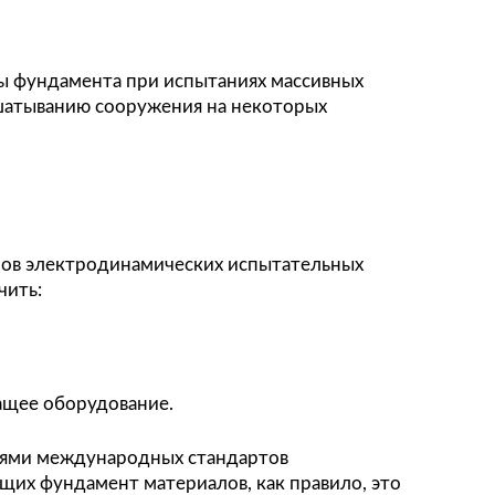
ез станины — получает возможность «плавать» 
ри суммарной выталкиваемой актюатором масс
 масса расширителя) эффективное виброперемещ
еремещения
D
в соответствии со специальной ф
ичивая массу неподвижной балластной части в
лнительной массы фундамента при испытаниях
 привести к расшатыванию сооружения на нек
тановки актюаторов электродинамических исп