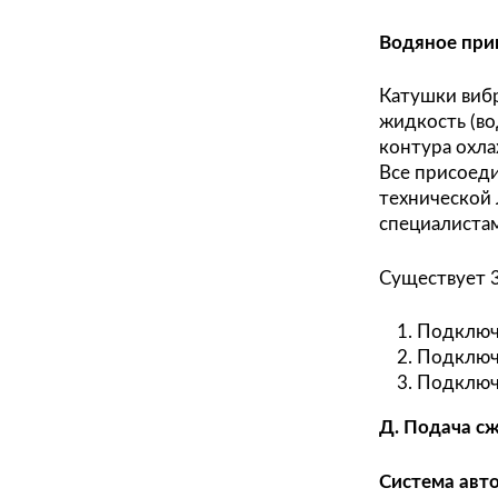
Есте
Для 
есте
Возд
Кату
нагр
охла
обес
цирк
возд
кН и
Водя