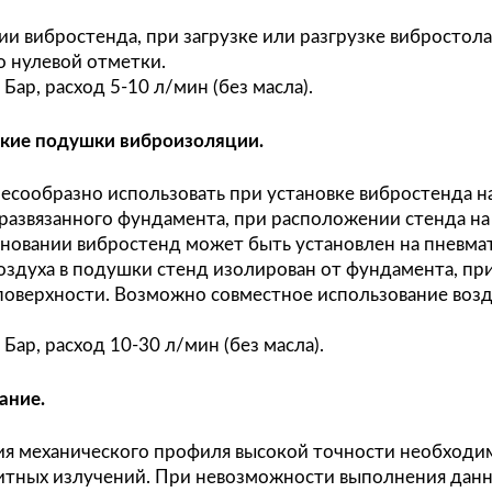
шки вибростендов большой мощности охлаждаю
ость (вода) необходимого уровня чистоты. Те
ура охлаждения к теплообменнику осуществля
присоединительные размеры и параметры совм
ической литературе (
требования и рекомендаци
иалистами ООО «АссемРус»).
ствует 3 основных варианта подключения втор
Подключение к индивидуальному охлаждающему
Подключение к системе охлаждения (градирне)
Подключение к водопроводу со сливом в канал
одача сжатого воздуха.