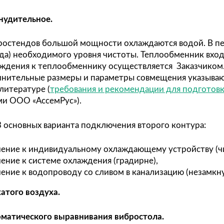
ственное.
вибростендов малых типоразмеров при правил
ственное воздушное охлаждение.
ушное принудительное.
шки электродинамического вибрационного стен
еваются. Для отвода тепла от катушек в компл
дитель. В зависимости от типа вибростенда в
печения заданного температурного режима охл
уляции нагретого воздуха в помещении целесо
ухом промышленной очистки. Вибростенды ком
меют воздушное охлаждение.
ное принудительное.