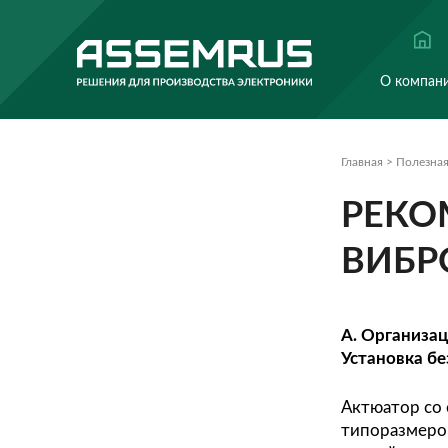
Главна
Р
В
A. О
Уста