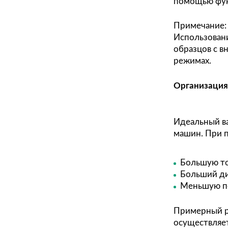
Опре
пнев
подв
умен
Избе
помо
Прим
Испо
обра
режи
Орга
Идеа