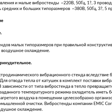
зонтальность полов.
лектрические подключения.
ходимо особое внимание уделять качеству элек
необходимости использовать стабилизатор. Да
роизводимого профиля и снизить риск негаран
енное внимание необходимо уделять качеству
рогом соответствии с требованиями завода-изг
трическую часть вибростенда, и минимизиров
чниками на тракт управления.
ема управления и малые вибростенды ~220В, 50Г
вая часть средних и больших типоразмеров ~380
хлаждение