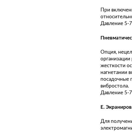
Кату
жидк
конт
Все 
техн
спец
Суще
Д. П