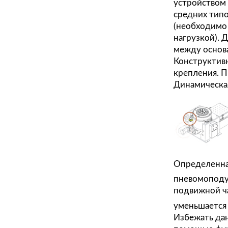
Актю
типо
устр
сред
(нео
нагр
межд
Конс
креп
Дина