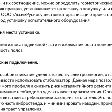
н. При правильном проектировании фундамент
ьшую точность воспроизведения сигнала,
льший диапазон частот,
ньшую передачу воздействия на место эксплуа
ерный расчет массы фундамента в соотвветсв
еcтвляется по специальной формуле. Зная плот
н и сталь, и их соотношение, можно определи
амент, как правило, устанавливается на песча
иалисты ООО «АссемРус» осуществляют органи
щений под установку испытательного оборудо
рганизация места установки.
уменьшения износа подвижной части и избежа