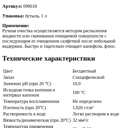
Артикул:
090618
Упаковка:
бутыль, 1 л
Применение:
Ручная очистка осуществляется методом распыления
жидкости или смачивания очищаемой поверхности с
последующим ее очищением салфеткой после небольшой
выдержки. Быстро и тщательно очищает канифоль, флюс.
Технические характеристики
Цвет
Бесцветный
Запах
Специфический
Значение рН (при 20 °C)
10,9
Исходная точка кипения и
100 °C
интервал кипения
Температура воспламенения
Не определено
Плотность (при 20°C)
1,026 г/см³
Растворимость в воде
Легко растворим в воде
Вязкость/динамическая (при 20°С)
32 мм²/с
Температура применения