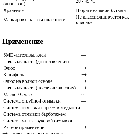
20 - 45 °C
(диапазон)
Хранение
В оригинальной бутыли
Не классифицируется как
Маркировка класса опасности
опасное
Применение
SMD-адгезивы, клей
—
Паяльная паста (до оплавления)
—
Флюс
++
Канифоль
++
Флюс на водной основе
++
Паяльная паста (после оплавления)
++
Масло / Смазка
ᴏ
Система струйной отмывки
—
Система отмывки спреем в жидкости
—
Система отмывки барботажем
—
Система ультразвуковой отмывки
—
Ручное применение
++
++ = идеально к применению;