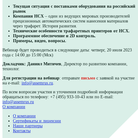
«Принтеры для нанесения пасты от HСX. Точность и вы
производительность. Особенности технических решений»
На вебинаре будут рассмотрены следующие темы:
Текущая ситуация с поставками оборудования на р
рынок
Компания HCX
– один из ведущих мировых производ
прецизионных автоматических систем нанесения мате
через трафарет. История развития.
Технические особенности трафаретных принтеров о
Программное обеспечение и 2D контроль.
Примеры, видео, вопросы.
Вебинар будет проводиться в следующие даты: четверг, 20 и
года c 14:00 до 15:00 (Мск)
Докладчик: Даниил Митичев
, Директор по развитию комп
технолог.
Для регистрации на вебинар
: отправьте
письмо
с заявкой н
на e-mail:
info@assemrus.ru
.
По всем вопросам участия и уточнения подробной информа