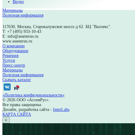
Анализ и подбор решений
Поставка
Монтаж
Обучение
Сервисное обслуживание
Техническая поддержка
Пресс-центр
Новости
Фотогалерея
Буклеты и презентации
Видео
Материалы
Полезная информация
117630, Москва, Старокалужское шоссе д 62. БЦ "Валлекс".
T: +7 (495) 933-10-43
E: info@assemrus.ru
www.assemrus.ru
×
О компании
Оборудование