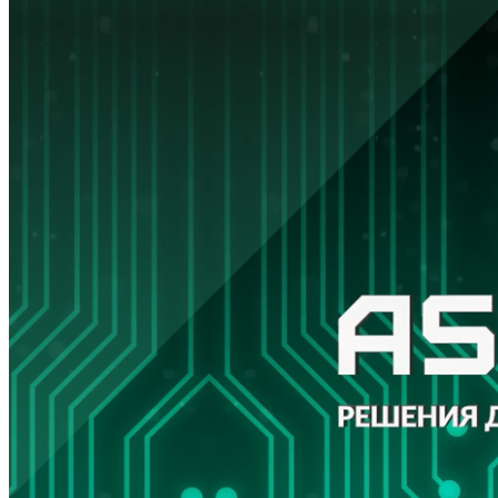
Решения
Услуги
Пресс-центр
Материалы
Полезная информация
Скачать каталог
«Политика конфиденциальности»
© 2026 ООО «АссемРус».
Все права защищены.
Дизайн, разработка сайта -
InterLabs
.
КАРТА САЙТА