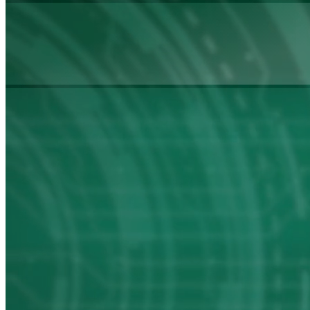
Полезная информация
Скачать каталог
«Политика конфиденциальности»
© 2026 ООО «АссемРус».
Все права защищены.
Дизайн, разработка сайта -
InterLabs
.
КАРТА САЙТА