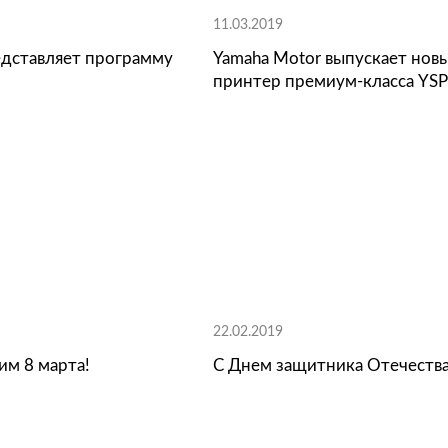
.2019
11.03.2019
мРус представляет программу
Yamaha Moto
E-IN
принтер пре