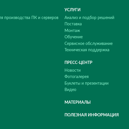
ступающим Новым годом!
С Днем наро
6
7
8
9
10
РЕШЕНИЯ
УСЛУГИ
Решения для производства ПК и серверов
Анализ и по
Поставка
Монтаж
Обучение
Сервисное о
Техническая 