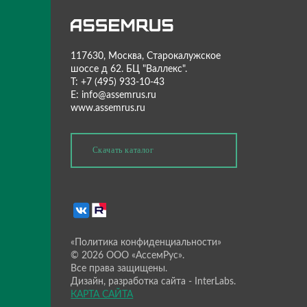
дного единства!
Интеллектуальная 
хранения SMD-комп
дбор решений
117630, Москва, Ста
шоссе д 62. БЦ "Валле
T: +7 (495) 933-10-43
E: info@assemrus.ru
бслуживание
www.assemrus.ru
поддержка