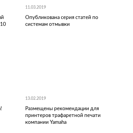
11.03.2019
r выпускает новый
Опубликована серия
миум-класса YSP10
системам отмывки