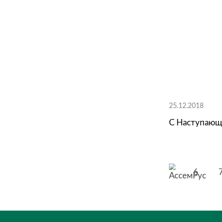
07.03
С на
25.12