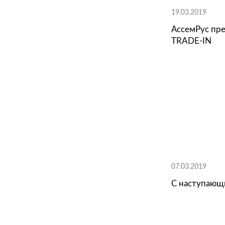
19.03
Ассе
TRAD